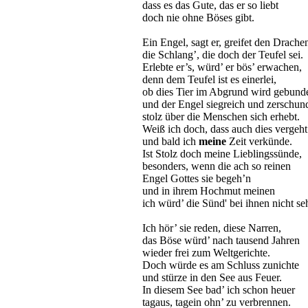
dass es das Gute, das er so liebt
doch nie ohne Böses gibt.
Ein Engel, sagt er, greifet den Drache
die Schlang’, die doch der Teufel sei.
Erlebte er’s, würd’ er bös’ erwachen,
denn dem Teufel ist es einerlei,
ob dies Tier im Abgrund wird gebund
und der Engel siegreich und zerschun
stolz über die Menschen sich erhebt.
Weiß ich doch, dass auch dies vergeht
und bald ich
meine
Zeit verkünde.
Ist Stolz doch meine Lieblingssünde,
besonders, wenn die ach so reinen
Engel Gottes sie begeh’n
und in ihrem Hochmut meinen
ich würd’ die Sünd' bei ihnen nicht se
Ich hör’ sie reden, diese Narren,
das Böse würd’ nach tausend Jahren
wieder frei zum Weltgerichte.
Doch würde es am Schluss zunichte
und stürze in den See aus Feuer.
In diesem See bad’ ich schon heuer
tagaus, tagein ohn’ zu verbrennen.