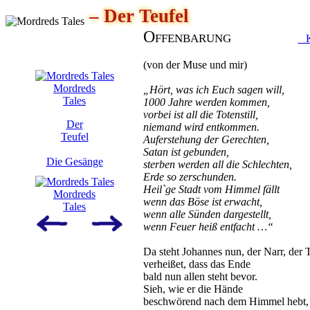
– Der Teufel
Offenbarung
K
(von der Muse und mir)
Mordreds
„Hört, was ich Euch sagen will,
Tales
1000 Jahre werden kommen,
vorbei ist all die Totenstill,
Der
niemand wird entkommen.
Teufel
Auferstehung der Gerechten,
Satan ist gebunden,
Die Gesänge
sterben werden all die Schlechten,
Erde so zerschunden.
Heil`ge Stadt vom Himmel fällt
Mordreds
wenn das Böse ist erwacht,
Tales
wenn alle Sünden dargestellt,
wenn Feuer heiß entfacht …“
Da steht Johannes nun, der Narr, der T
verheißet, dass das Ende
bald nun allen steht bevor.
Sieh, wie er die Hände
beschwörend nach dem Himmel hebt,