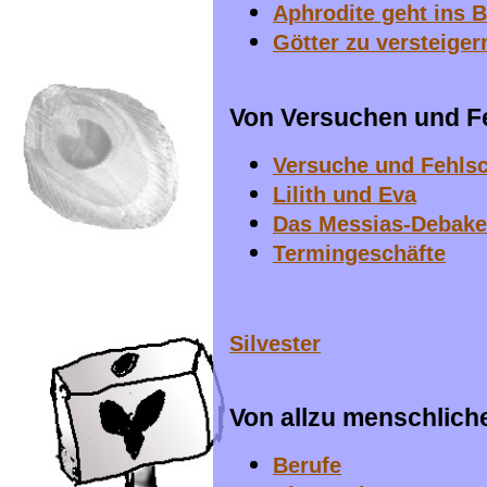
Aphrodite geht ins 
Götter zu versteiger
Von Versuchen und Fe
Versuche und Fehls
Lilith und Eva
Das Messias-Debake
Termingeschäfte
Silvester
Von allzu menschlich
Berufe